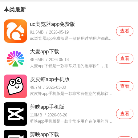
本类最新
uc浏览器app免费版
查看
91.5MB
/
2026-05-19
uc浏览器app免费版是一款使用过的用户都说好用的浏览器软件，在这款uc浏览器app免费版中都为用户们打造了非常多便利的功能，当你们在体验的时候都可以变，快速的搜索引擎功能可以帮助用户们更快的找到各种信息，而且还有很多有趣的书籍可以自由浏览阅读的哦，有需要
大麦app下载
查看
48.6MB
/
2026-05-18
大麦app下载是一款非常好用的抢票软件，用户们通过这款大麦app下载都可以抢到很多不同的票，明星们的演唱会、音乐会、歌剧等统统都有提供，而且还有很多福利都为你们准备着，对于新人用户来说也是非常友好的，实时在线观看选座情况，轻轻松松体验精彩表演哦，还没有下载这款
皮皮虾app手机版
查看
49.7M
/
2026-03-30
皮皮虾app手机版是一款非常有创意的视频软件，在这款皮皮虾app手机版中用户们不仅是可以感受到很多精彩有趣的视频内容，而且还提供了很多有趣的玩法，很多脑洞大开的玩家都喜欢汇聚在这里面，大家一起交流有趣的故事，还可以认识很多有趣的小伙伴，感受不一样的语言文字哦，
剪映app手机版
查看
110MB
/
2026-03-26
剪映app手机版是一款非常多用户在使用的剪辑软件，在这款剪映app手机版中提供了非常多的功能可以使用，而且操作比较简单，新人小白在使用的时候也可以轻松完成，超多的模板都可以免费使用的，而且还为你们提供了很多音乐，一站式服务，不需要去下载多个软件啦，有需要的话就
剪映app下载