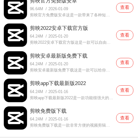
剪映官方免费版安卓
查看
96.64M
/
2026-01-09
剪映官方免费版安卓这是一款带来了各种短视频剪辑工具，可以进行各种内容的欣赏与下载的手机视频软件，这里有很好玩很丰富的内容可以欣赏感受，这里的资源不仅可以为你带来最好的互动与体验，还可以为你带来各种模板内容，还有很多特效资源也可以在这欣赏感受到，这里的资
剪映2022安卓下载官方版
查看
64.24M
/
2025-01-20
剪映2022安卓下载官方版这是一款可以自由的去进行各种内容的体验，可以在这感受到很多不一样的欢乐的手机剪辑软件，这里有各种作品可以欣赏感受，还可以为你带来最好最快乐的资源互动，这里的资源内容都是非常的有趣的，你不仅可以感受到最好最快乐的内容体验，还可以自由的
剪映安卓最新版免费下载
查看
64.24M
/
2025-01-20
剪映安卓最新版免费下载这是一款可以给你带来最好的视频剪辑功能的手机软件，不仅可以感受很好很快乐的内容，还可以自由的去体验到非常好非常丰富的优质资源。这里有各种功能可以让你的短视频剪辑变得更加的好看，还有各种现成的模板内容可以体验感受，这里的资源不仅可以
剪映app下载最新版2022
查看
64.24M
/
2025-01-16
剪映app下载最新版2022是一款功能很强大的视频剪辑软件。在这款剪映app下载最新版2022中用户们对于各种视频剪辑的要求都是可以满足的，各种各样的素材都是有提供的，用户们在这里面都可以自由进行使用的，并且资源的使用都是不需要付费的，用户们都可以轻松体验哦。有需要的话就
剪映免费版下载
查看
64.24M
/
2025-01-16
剪映免费版下载是一款非常方便的视频剪辑软件。在这款剪映免费版下载中这里面所拥有的工具都是非常简单的，当用户们在使用的时候也都是可以轻松体验的，并且整个操作过程都是非常简单的，用户们都可以轻松的完成自己的制作，轻松打造视频大片哦。感兴趣的朋友们都