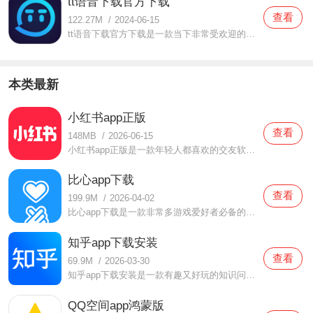
tt语音下载官方下载
查看
122.27M
/
2024-06-15
tt语音下载官方下载是一款当下非常受欢迎的聊天软件。在这款tt语音下载官方下载中有非常多小伙伴们都在使用，在这里面你可以自由的和你喜欢的男孩子或者是女孩子进行聊天交流，并且为了让用户们在这里面可以更好的进行交流，提供了非常方便的语音以及视频聊天，并且你可以使
本类最新
小红书app正版
查看
148MB
/
2026-06-15
小红书app正版是一款年轻人都喜欢的交友软件，在这款小红书app正版中每天都会有很多的小伙伴们分享自己的生活，大家也可以通过这里面发现很多不一样有趣的体验，同时还提供了非常实用的购物，很多美妆产品都有提供，大家都可以根据自己的来进行选择的哦，如果你认为这款小红
比心app下载
查看
199.9M
/
2026-04-02
比心app下载是一款非常多游戏爱好者必备的软件，在这款比心app下载中用户们在这里面找到队友来一起体验游戏的，很多玩家都让你自由选择的，同时还有很多游戏大神都汇聚在这里面的，不仅支持组队开黑，还支持语音连麦体验，超多的体验都可以感受到的，一个人也不会感受到无聊
知乎app下载安装
查看
69.9M
/
2026-03-30
知乎app下载安装是一款有趣又好玩的知识问答软件，在这款知乎app下载安装中有非常多的用户都在使用的，在这里面你有任何的问答都可以得到解答，脑洞大开的网友们都会为你解开所有的疑惑，同时还可以浏览到很多有趣的知识，大家都可以来一起试试，无聊的时候也可以使用哦，等
QQ空间app鸿蒙版