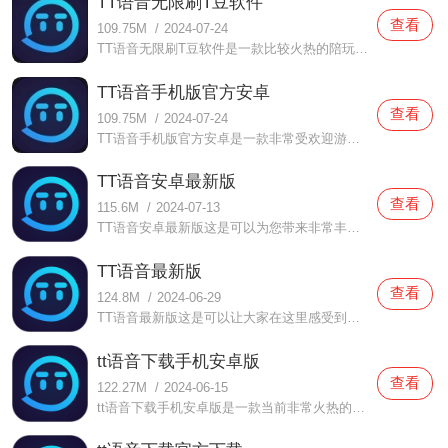
TT语音无限刷T豆软件
查看
109.75M
/
2024-07-24
TT语音无限刷T豆软件是一款比较火热的陪玩软件。在这款TT语音无限刷T豆软件中汇聚了很多玩家，大家都是会玩各种游戏的，你在这里面可以找到与你一样有趣的陪玩玩家，让你再也不用体验一个人的游戏了，还可以随时语音开黑，随时沟通，体验起来也会更加方便哦。当你想要体验的
TT语音手机版官方安卓
查看
109.75M
/
2024-07-24
TT语音手机版官方安卓是一款非常受欢迎游戏软件。在这款TT语音手机版官方安卓中任何玩家都是可以来体验的，这里面拥有非常多喜欢玩游戏的玩家们，当你想要体验的时候随时都可以来，轻轻松松就可以找到与你一起语音开黑的玩家啦，一起享受欢乐的时光，体验更加不一样的游戏体
TT语音安卓最新版
查看
115.6M
/
2024-07-13
TT语音安卓最新版这是可以为您带来非常丰富的刺激内容的手机互动软件，虽然软件的主要功能是语音互动，但是还有很多好玩的互动内容可以感受，这里还可以和进行各种好友匹配，为大家带来非常精彩的内容互动，大家在这里还有很多优质的娱乐房间可以给您最丰富有趣的内容感受，
TT语音最新版
查看
124.8M
/
2024-06-29
TT语音最新版这是可以让大家在这里感受到很多好玩欢乐的内容，在这里自由的去进行多种有趣的互动的手机软件，这软件给大家带来的是最好玩的游戏互动内容，还有很多的优质游戏好友，不论是什么游戏的都有哦，可以让你在这里感受最好的快乐互动，当然在这里的各种功能服务都是
tt语音下载手机安卓版
查看
122.27M
/
2024-06-15
tt语音下载手机安卓版是一款当前非常火热的社交软件。在这款tt语音下载手机安卓版中 有着非常多喜欢玩游戏的小伙伴们都会下载这款软件，在这里面你可以找到很多与你兴趣相投的好友，你们可以在这里面一边聊天一边语音开黑，还能享受到非常多的欢乐，并且该软件的使用是不会影